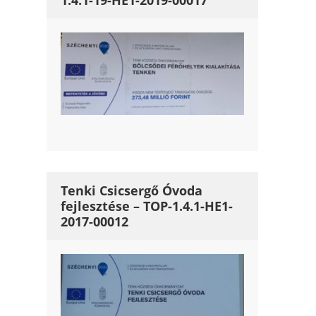
1.4.1-19-HE1-2019-00017
Tenki Csicsergő Óvoda
fejlesztése – TOP-1.4.1-HE1-
2017-00012