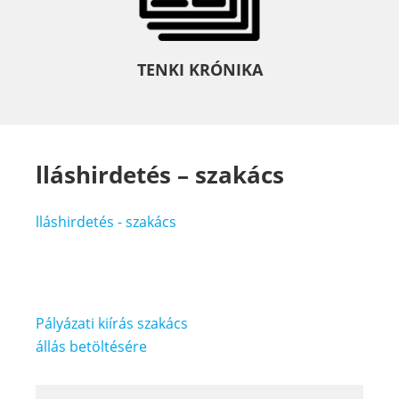
TENKI KRÓNIKA
lláshirdetés – szakács
lláshirdetés - szakács
Bejegyzés
Pályázati kiírás szakács
navigáció
állás betöltésére