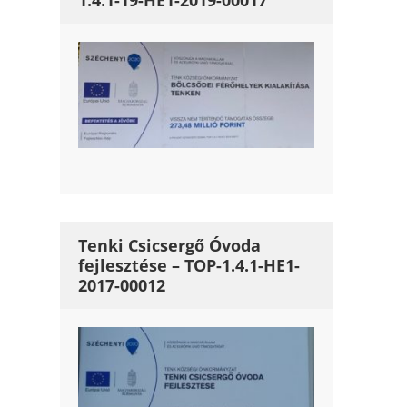
1.4.1-19-HE1-2019-00017
Tenki Csicsergő Óvoda
fejlesztése – TOP-1.4.1-HE1-
2017-00012