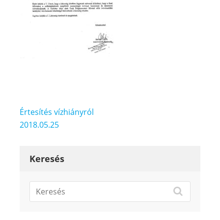
Bejegyzés
Értesítés vízhiányról
navigáció
2018.05.25
Keresés