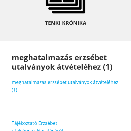
TENKI KRÓNIKA
meghatalmazás erzsébet
utalványok átvételéhez (1)
meghatalmazás erzsébet utalványok átvételéhez
(1)
Bejegyzés
Tájékoztató Erzsébet
utalványok kiosztásáról