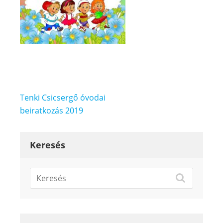
Bejegyzés
Tenki Csicsergő óvodai
navigáció
beiratkozás 2019
Keresés