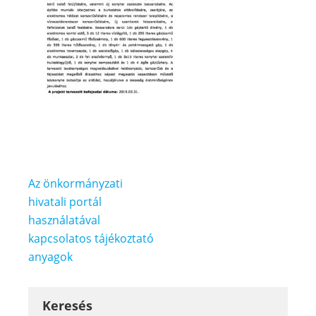
Bejegyzés
Az önkormányzati
navigáció
hivatali portál
használatával
kapcsolatos tájékoztató
anyagok
Keresés