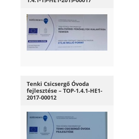
1.4.1-19-HE1-2019-00017
Tenki Csicsergő Óvoda
fejlesztése – TOP-1.4.1-HE1-
2017-00012