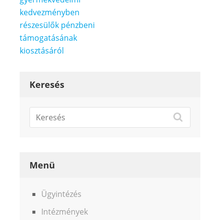
navigáció
kedvezményben
részesülők pénzbeni
támogatásának
kiosztásáról
Keresés
Menü
Ügyintézés
Intézmények