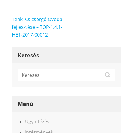
Bejegyzés
Tenki Csicsergő Óvoda
navigáció
fejlesztése – TOP-1.4.1-
HE1-2017-00012
Keresés
Menü
Ügyintézés
Intézmények