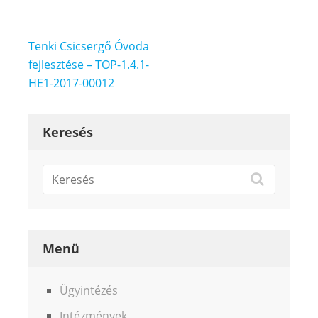
Bejegyzés
Tenki Csicsergő Óvoda
navigáció
fejlesztése – TOP-1.4.1-
HE1-2017-00012
Keresés
Menü
Ügyintézés
Intézmények