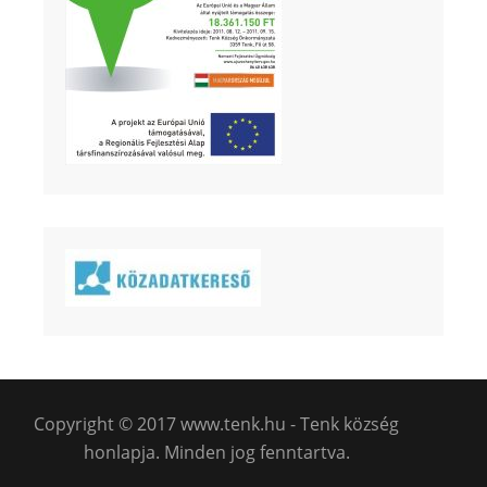
Copyright © 2017 www.tenk.hu - Tenk község
honlapja. Minden jog fenntartva.