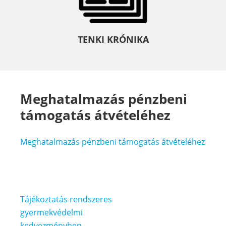
TENKI KRÓNIKA
Meghatalmazás pénzbeni
támogatás átvételéhez
Meghatalmazás pénzbeni támogatás átvételéhez
Bejegyzés
Tájékoztatás rendszeres
navigáció
gyermekvédelmi
kedvezményben