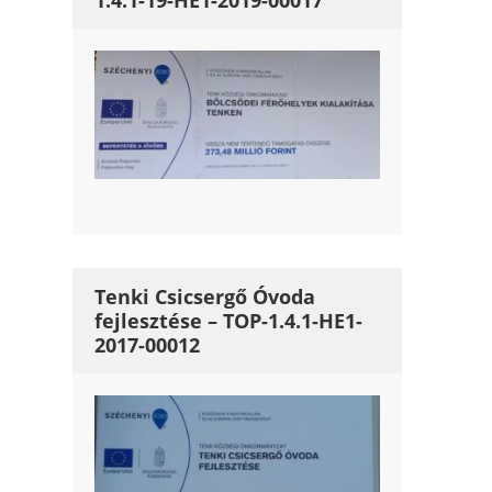
1.4.1-19-HE1-2019-00017
Tenki Csicsergő Óvoda
fejlesztése – TOP-1.4.1-HE1-
2017-00012