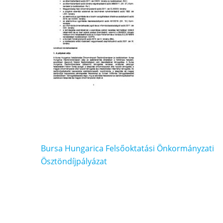
Bejegyzés
Bursa Hungarica Felsőoktatási Önkormányzati
navigáció
Ösztöndíjpályázat