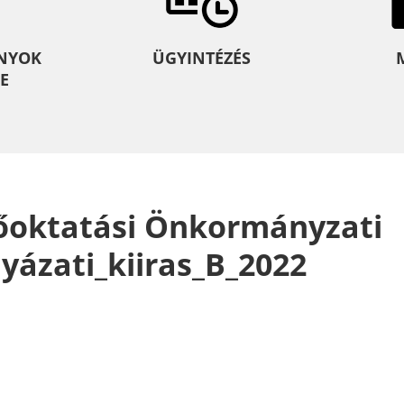
NYOK
ÜGYINTÉZÉS
E
sőoktatási Önkormányzati
yázati_kiiras_B_2022