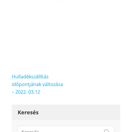
Bejegyzés
Hulladékszállítás
navigáció
időpontjának változása
– 2022. 03.12
Keresés