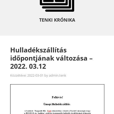
TENKI KRÓNIKA
Hulladékszállítás
időpontjának változása –
2022. 03.12
Közzétéve:
2022-03-01
by
admin.tenk