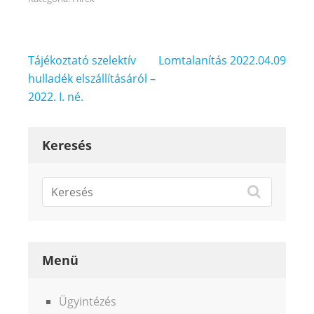
Bejegyzés
Tájékoztató szelektív
Lomtalanítás 2022.04.09
navigáció
hulladék elszállításáról –
2022. I. né.
Keresés
Menü
Ügyintézés