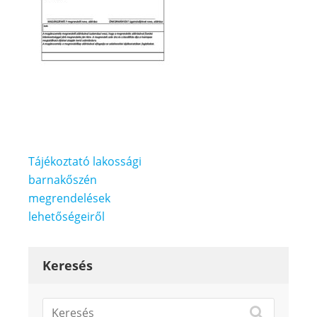
Bejegyzés
Tájékoztató lakossági
navigáció
barnakőszén
megrendelések
lehetőségeiről
Keresés