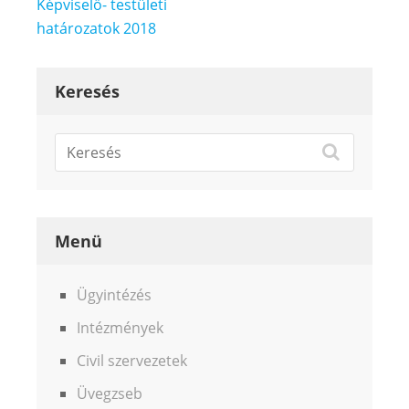
Bejegyzés
Képviselő- testületi
navigáció
határozatok 2018
Keresés
Menü
Ügyintézés
Intézmények
Civil szervezetek
Üvegzseb