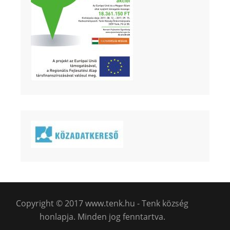
Copyright © 2017 www.tenk.hu - Tenk község
honlapja. Minden jog fenntartva.