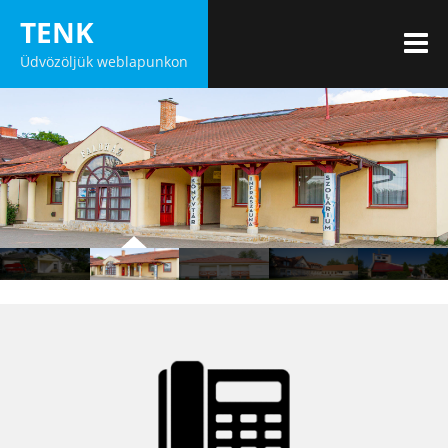
Skip
TENK
to
M
Üdvözöljük weblapunkon
content