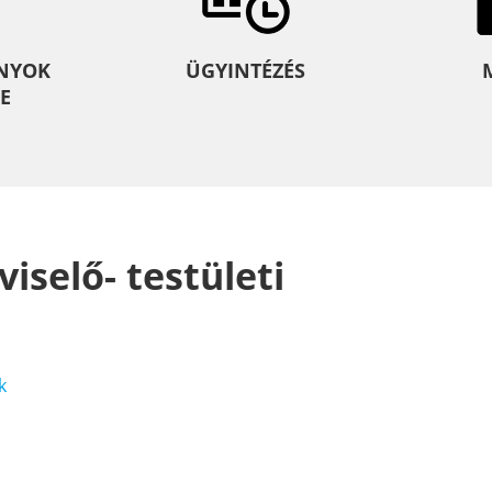
NYOK
ÜGYINTÉZÉS
E
viselő- testületi
k