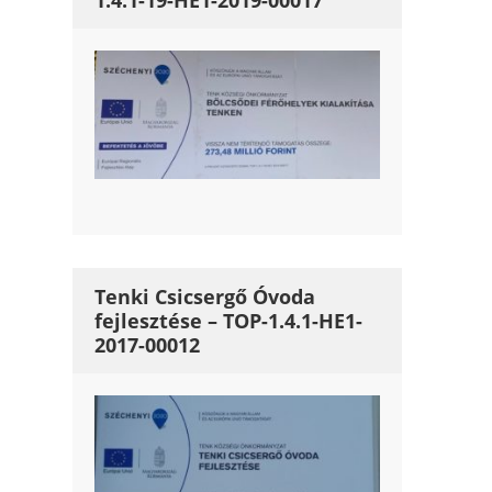
1.4.1-19-HE1-2019-00017
Tenki Csicsergő Óvoda
fejlesztése – TOP-1.4.1-HE1-
2017-00012