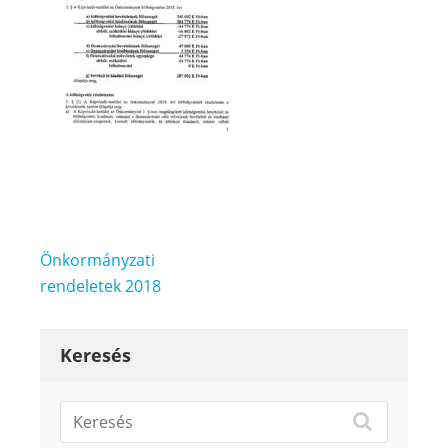
Bejegyzés
Önkormányzati
navigáció
rendeletek 2018
Keresés