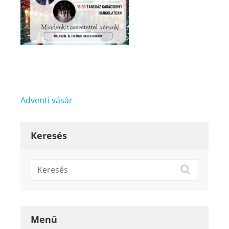
Bejegyzés
Adventi vásár
navigáció
Keresés
Menü