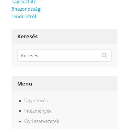
Bejegyzés
Tájékoztató –
navigáció
önazonossági
rendeletről
Keresés
Menü
Ügyintézés
Intézmények
Civil szervezetek