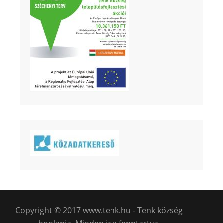
Copyright © 2017 www.tenk.hu - Tenk község
honlapja. Minden jog fenntartva.