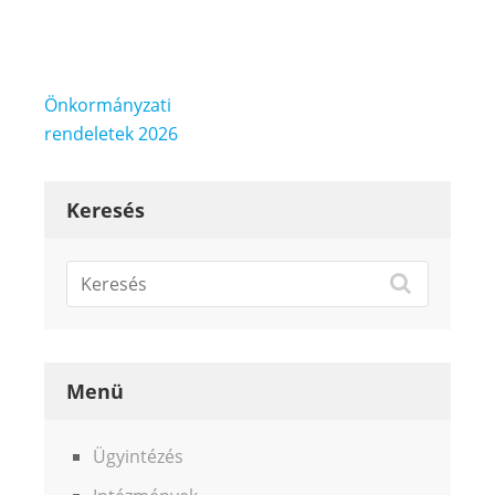
Bejegyzés
Önkormányzati
navigáció
rendeletek 2026
Keresés
Menü
Ügyintézés