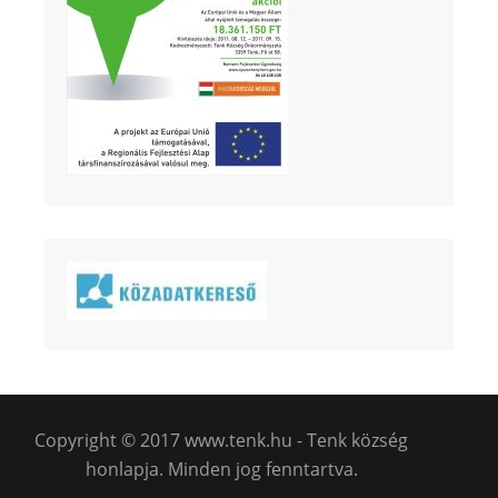
Copyright © 2017 www.tenk.hu - Tenk község
honlapja. Minden jog fenntartva.