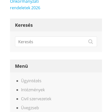
Bejegyzés
Önkormányzati
navigáció
rendeletek 2026
Keresés
Menü
Ügyintézés
Intézmények
Civil szervezetek
Üvegzseb