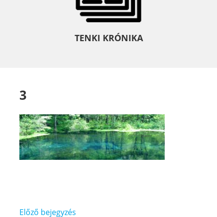
TENKI KRÓNIKA
3
Bejegyzés
Előző bejegyzés