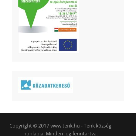
Copyright © 2017 www.tenk.hu - Tenk község
honlapja. Minden jog fenntartva.