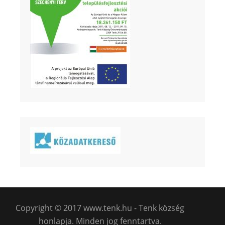
Copyright © 2017 www.tenk.hu - Tenk község
honlapja. Minden jog fenntartva.