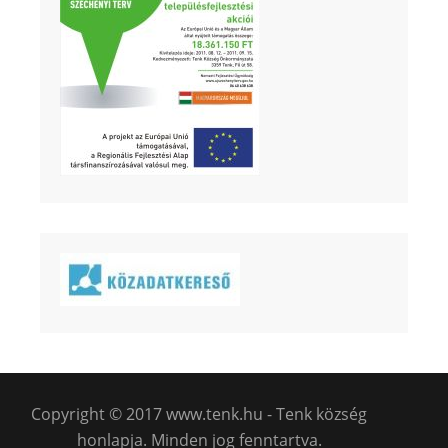
Copyright © 2017 www.tenk.hu - Tenk község
honlapja. Minden jog fenntartva.