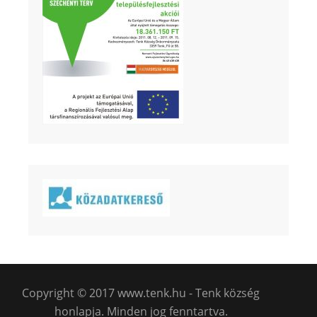
Copyright © 2017 www.tenk.hu - Tenk község
honlapja. Minden jog fenntartva.