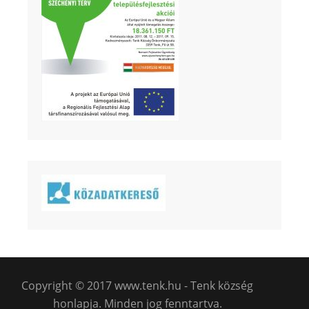
Copyright © 2017 www.tenk.hu - Tenk község
honlapja. Minden jog fenntartva.