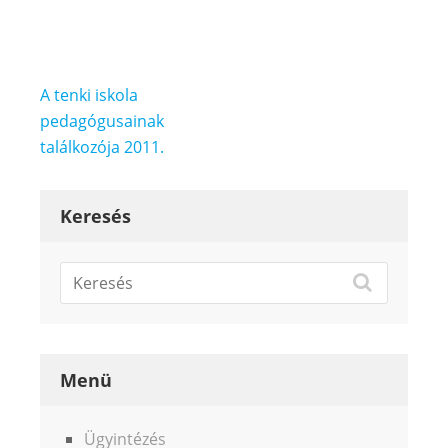
Bejegyzés
A tenki iskola
navigáció
pedagógusainak
találkozója 2011.
Keresés
Menü
Ügyintézés