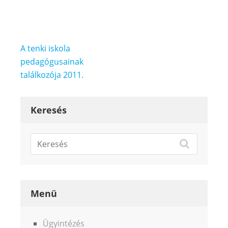
Bejegyzés
A tenki iskola
navigáció
pedagógusainak
találkozója 2011.
Keresés
Menü
Ügyintézés