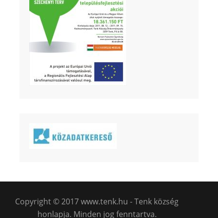
Copyright © 2017 www.tenk.hu - Tenk község
honlapja. Minden jog fenntartva.