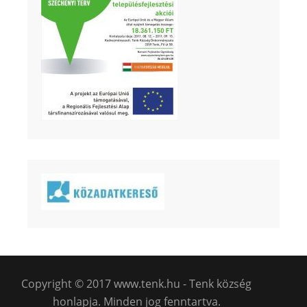
Copyright © 2017 www.tenk.hu - Tenk község
honlapja. Minden jog fenntartva.