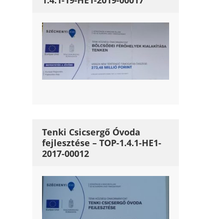
1.4.1-19-HE1-2019-00017
Tenki Csicsergő Óvoda
fejlesztése – TOP-1.4.1-HE1-
2017-00012