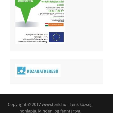
Copyright © 2017 www.tenk.hu - Tenk község
honlapja. Minden jog fenntartva.