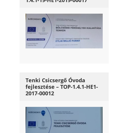
1.4.1-19-HE1-2019-00017
Tenki Csicsergő Óvoda
fejlesztése – TOP-1.4.1-HE1-
2017-00012