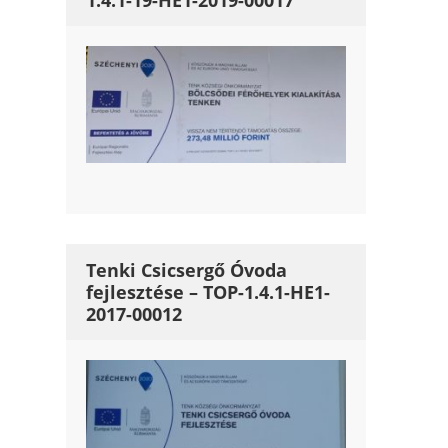
1.4.1-19-HE1-2019-00017
Tenki Csicsergő Óvoda
fejlesztése – TOP-1.4.1-HE1-
2017-00012