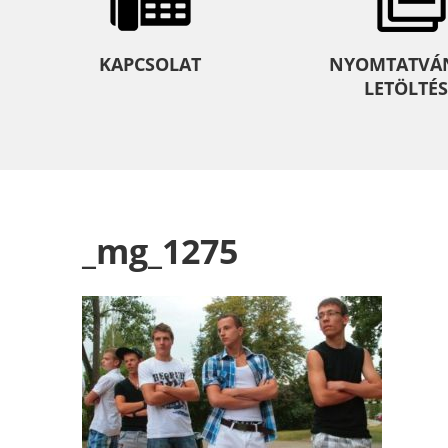
KAPCSOLAT
NYOMTATVÁ
LETÖLTÉS
_mg_1275