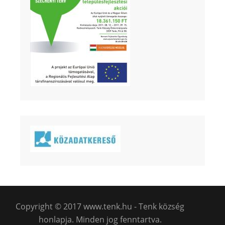
Copyright © 2017 www.tenk.hu - Tenk község
honlapja. Minden jog fenntartva.