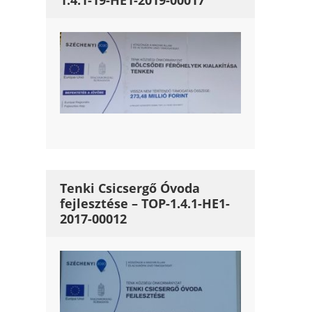
1.4.1-19-HE1-2019-00017
Tenki Csicsergő Óvoda
fejlesztése – TOP-1.4.1-HE1-
2017-00012