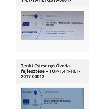
1.4.1-19-HE1-2019-00017
Tenki Csicsergő Óvoda
fejlesztése – TOP-1.4.1-HE1-
2017-00012