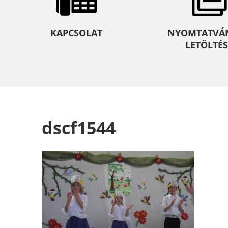
KAPCSOLAT
NYOMTATVÁ
LETÖLTÉS
dscf1544