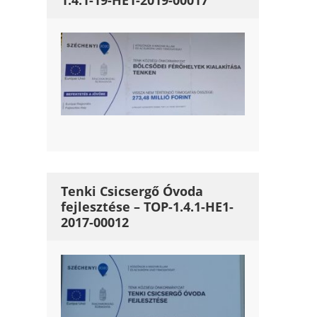
1.4.1-19-HE1-2019-00017
Tenki Csicsergő Óvoda
fejlesztése – TOP-1.4.1-HE1-
2017-00012