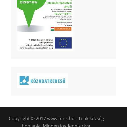
Copyright © 2017 www.tenk.hu - Tenk község
honlapja. Minden jog fenntartva.