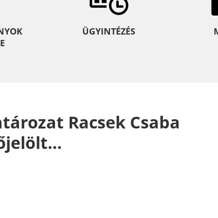
NYOK
ÜGYINTÉZÉS
E
határozat Racsek Csaba
őjelölt…