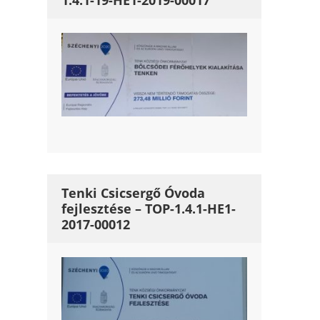
1.4.1-19-HE1-2019-00017
Tenki Csicsergő Óvoda
fejlesztése – TOP-1.4.1-HE1-
2017-00012