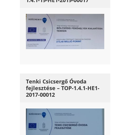
1.4.1-19-HE1-2019-00017
Tenki Csicsergő Óvoda
fejlesztése – TOP-1.4.1-HE1-
2017-00012