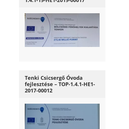
1.4.1-19-HE1-2019-00017
Tenki Csicsergő Óvoda
fejlesztése – TOP-1.4.1-HE1-
2017-00012