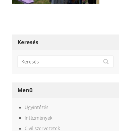
Keresés
Menü
Ügyintézés
Intézmények
Civil szervezetek