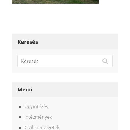
Keresés
Menü
Ügyintézés
Intézmények
Civil szervezetek