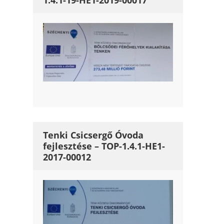
1.4.1-19-HE1-2019-00017
Tenki Csicsergő Óvoda
fejlesztése – TOP-1.4.1-HE1-
2017-00012