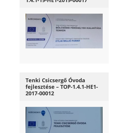
1.4.1-19-HE1-2019-00017
Tenki Csicsergő Óvoda
fejlesztése – TOP-1.4.1-HE1-
2017-00012